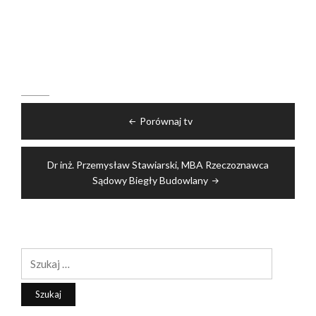
Nawigacja
Porównaj tv
wpisu
Dr inż. Przemysław Stawiarski, MBA Rzeczoznawca
Sądowy Biegły Budowlany
Szukaj: