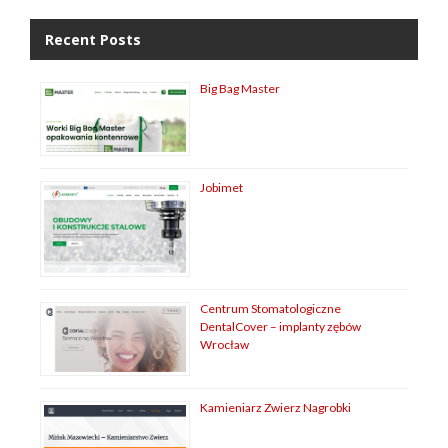
Recent Posts
Big Bag Master
Jobimet
Centrum Stomatologiczne
DentalCover – implanty zębów
Wrocław
Kamieniarz Zwierz Nagrobki