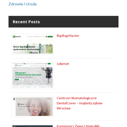
Zdrowie i Uroda
Recent Posts
Big Bag Master
Jobimet
Centrum Stomatologiczne
DentalCover – implanty zębów
Wrocław
Kamieniarz Zwierz Nagrobki