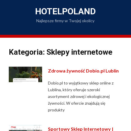
Skip
to
HOTELPOLAND
content
Najlepsze firmy w Twojej okolicy
Kategoria: Sklepy internetowe
Zdrowa żywność Dobio.pl Lublin
Dobio.pl to wyjątkowy sklep online z
Lublina, który oferuje szeroki
asortyment zdrowej i ekologicznej
żywności. W ofercie znajdują się
produkty
Sportowy Sklep Internetowy |