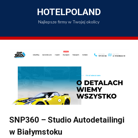
Skip
to
HOTELPOLAND
content
Najlepsze firmy w Twojej okolicy
SNP360 – Studio Autodetailingi
w Białymstoku