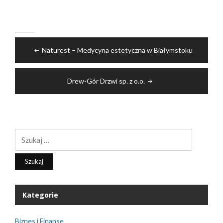
Nawigacja
Naturest – Medycyna estetyczna w Białymstoku
wpisu
Drew-Gór Drzwi sp. z o.o.
Szukaj:
Kategorie
Biznes i Finanse