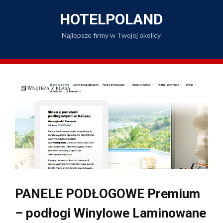
Skip
to
HOTELPOLAND
content
Najlepsze firmy w Twojej okolicy
PANELE PODŁOGOWE Premium
– podłogi Winylowe Laminowane