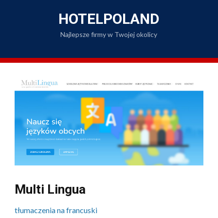
Skip
to
HOTELPOLAND
content
Najlepsze firmy w Twojej okolicy
Multi Lingua
tłumaczenia na francuski