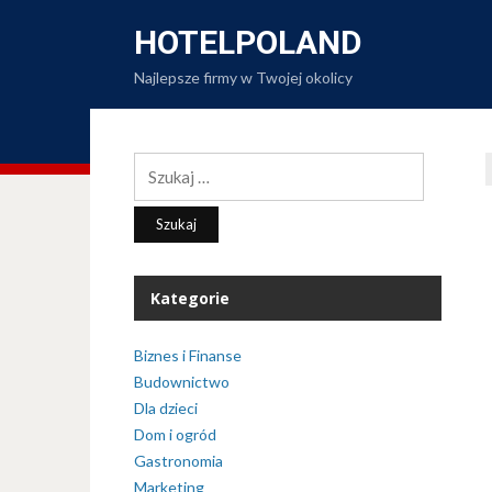
HOTELPOLAND
Najlepsze firmy w Twojej okolicy
Szukaj:
Kategorie
Biznes i Finanse
Budownictwo
Dla dzieci
Dom i ogród
Gastronomia
Marketing