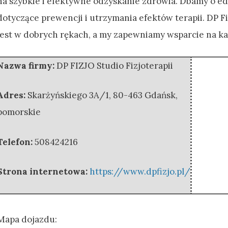
na szybkie i efektywne odzyskanie zdrowia. Dbamy o ed
dotyczące prewencji i utrzymania efektów terapii. DP F
jest w dobrych rękach, a my zapewniamy wsparcie na ka
Nazwa firmy:
DP FIZJO Studio Fizjoterapii
Adres:
Skarżyńskiego 3A/1
,
80-463 Gdańsk
,
pomorskie
Telefon:
508424216
Strona internetowa:
https://www.dpfizjo.pl/
Mapa dojazdu: