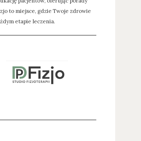
ukację pacjentów, oferując porady
izjo to miejsce, gdzie Twoje zdrowie
żdym etapie leczenia.