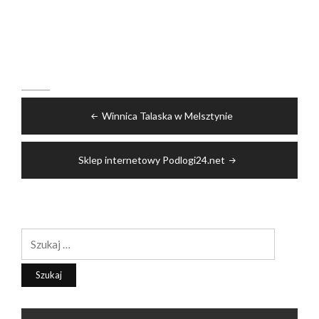
Nawigacja
Winnica Talaska w Melsztynie
wpisu
Sklep internetowy Podlogi24.net
Szukaj: