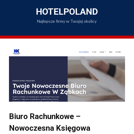
Skip
to
HOTELPOLAND
content
Najlepsze firmy w Twojej okolicy
Biuro Rachunkowe –
Nowoczesna Księgowa