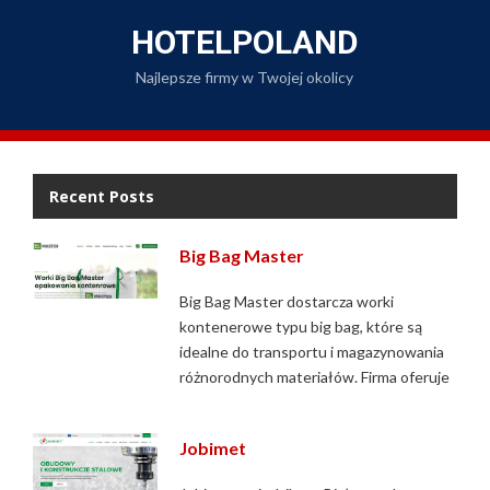
Skip
to
HOTELPOLAND
content
Najlepsze firmy w Twojej okolicy
Recent Posts
Big Bag Master
Big Bag Master dostarcza worki
kontenerowe typu big bag, które są
idealne do transportu i magazynowania
różnorodnych materiałów. Firma oferuje
Jobimet